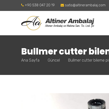
+90 538 047 20 19
satis@altinerambalaj.com
Bullmer cutter bil
Ana Sayfa
Güncel
Bullmer cutter bileme p