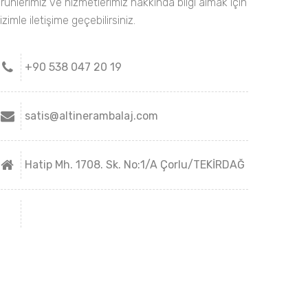
rünlerimiz ve hizmetlerimiz hakkında bilgi almak için
izimle iletişime geçebilirsiniz.
+90 538 047 20 19
satis@altinerambalaj.com
Hatip Mh. 1708. Sk. No:1/A Çorlu/TEKİRDAĞ