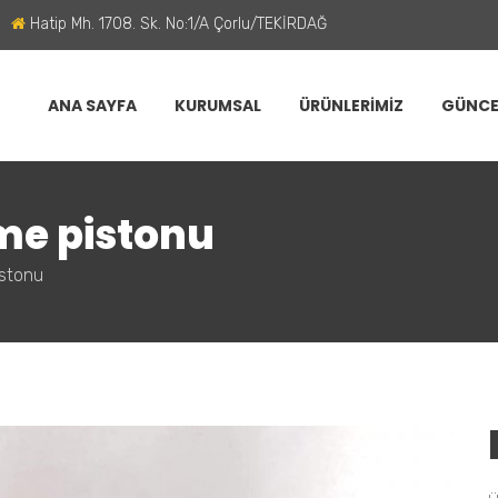
Hatip Mh. 1708. Sk. No:1/A Çorlu/TEKİRDAĞ
ANA SAYFA
KURUMSAL
ÜRÜNLERİMİZ
GÜNCE
eme pistonu
istonu