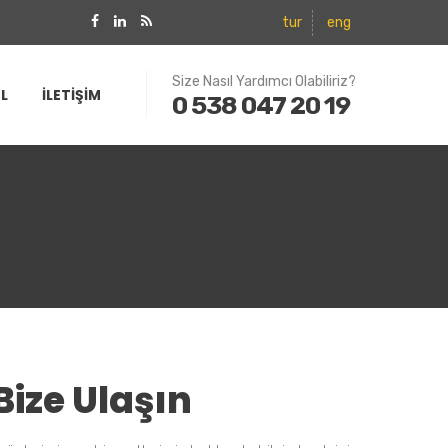
tur
eng
Size Nasıl Yardımcı Olabiliriz?
L
İLETİŞİM
0 538 047 20 19
Bize Ulaşın