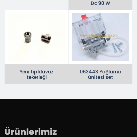
Dc 90 W
Yeni tip klavuz
063443 Yağlama
tekerleği
ünitesi set
Ürünlerimiz