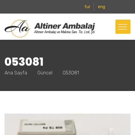
tur
eng
053081
Ana Sayfa
Güncel
053081